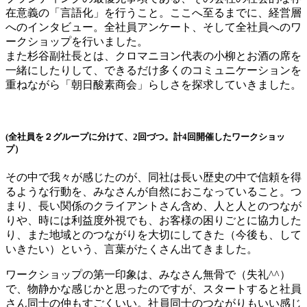
在意義の「言語化」を行うこと。ここへ至るまでに、経営層
へのインタビュー。全社員アンケート、そして全社員へのワ
ークショップを行いました。
また杉谷副社長とは、クロマニヨン代表の小柳とお酒の席を
一緒にしたりして、できるだけ多くのコミュニケーションを
重ねながら「朝日酸素商会」らしさを探求していきました。
(全社員を２グループに分けて、2回づつ。計4回開催したワークショッ
プ）
その中で我々が感じたのが、同社は長い歴史の中で信頼を得
るような行動を、みなさんが自然におこなっていること。つ
まり、長い関係のクライアントさん含め、人と人とのつなが
りや、時には利益度外視でも、お客様の困りごとに協力した
り、また地域とのつながりを大切にしてきた（今後も、して
いきたい）という、言葉がたくさん出てきました。
ワークショップの第一印象は、みなさん無骨で（失礼^^）
で、物静かな感じかと思ったのですが、スタートすると社員
さん同士の仲もすごくいい。社員同士のつながりもいい感じ