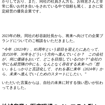
かりしており、また、同社の社員さん方も、お得意さんと非
常に長いお付き合いをされている中で信頼も篤く、まさに安
定経営の優良企業です。
2023年の秋。同社の杉谷副社長から、将来へ向けての企業ブ
ランドについてのご相談をいただきました。
”今年（2023年）、85周年という節目を迎えたに
あたって、
次の20年、30年をどういう方向へ進んでいくか？ この会社
が、何に価値をおいて、どこを目指しているのか？”
会社の
中にも経営陣の中にも、なんとなく存在する未来への「想
い」をしっかりと言語化して、それを基に来年（2024年）か
ら、未来へ進んでいくためのスタートにしたい。”
いただいた言葉からは、自社の未来に対する強い思いが伝わ
ってきました。