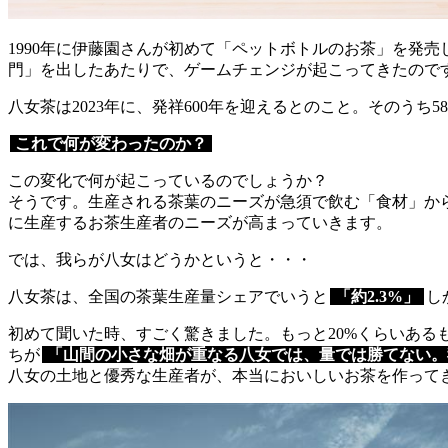
1990年に伊藤園さんが初めて「ペットボトルのお茶」を発売
門」を出したあたりで、ゲームチェンジが起こってきたので
八女茶は2023年に、発祥600年を迎えるとのこと。そのう
これで何が変わったのか？
この変化で何が起こっているのでしょうか？
そうです。生産される茶葉のニーズが急須で飲む「食材」か
に生産するお茶生産者のニーズが高まっていきます。
では、我らが八女はどうかというと・・・
八女茶は、全国の茶葉生産量シェアでいうと
「約2.3%」
し
初めて聞いた時、すごく驚きました。もっと20%くらいあ
ちが
「山間の小さな畑が重なる八女では、量では勝てない。
八女の土地と優秀な生産者が、本当においしいお茶を作って